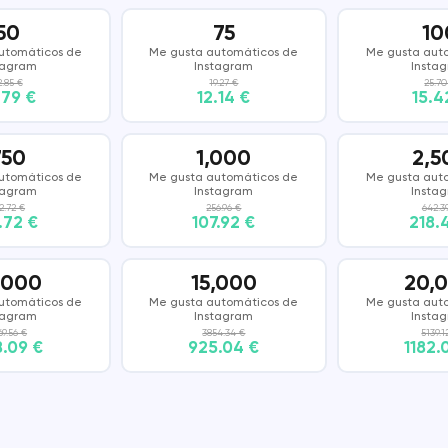
50
75
10
DISCORD
SNAPCHAT
utomáticos de
Me gusta automáticos de
Me gusta aut
tagram
Instagram
Insta
2.85 €
19.27 €
25.70
THREADS
.79 €
12.14 €
15.4
750
1,000
2,5
utomáticos de
Me gusta automáticos de
Me gusta aut
tagram
Instagram
Insta
2.72 €
256.96 €
642.3
.72 €
107.92 €
218.
,000
15,000
20,
utomáticos de
Me gusta automáticos de
Me gusta aut
tagram
Instagram
Insta
69.56 €
3854.34 €
5139.1
.09 €
925.04 €
1182.