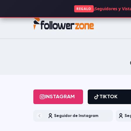
+49 1521 5117063
¡Seguidores y Vista
REGALO
INSTAGRAM
TIKTOK
FACEBOOK
SPOTIFY
KICK
TWITCH
GOOGLE
APP STORE
INSTAGRAM
TIKTOK
CLUBHOUSE
OPENSEA
Seguidor de Instagram
Seg
DAILYMOTION
QUORA