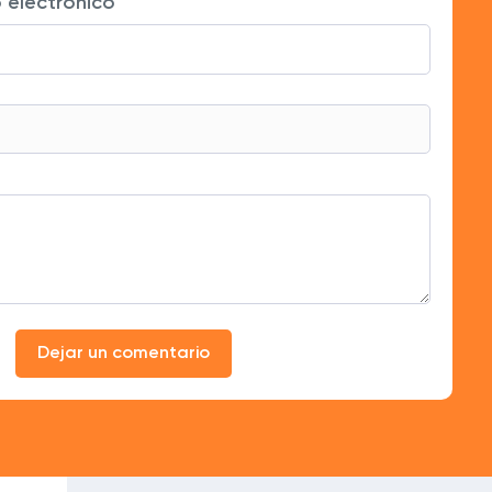
 electrónico
mi cuenta de Instagram.
io, cumple lo prometido.
Dejar un comentario
ivo. ¡Lo recomiendo!