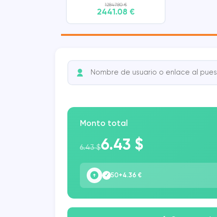
12847.80 €
2441.08 €
Monto total
6.43 $
6.43 $
50
+4.36 €
✓