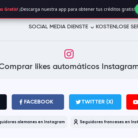
s Gratis!
¡Descarga nuestra app para obtener tus créditos gratis!
SOCIAL MEDIA DIENSTE
KOSTENLOSE SE
TWITTER (X)
YOUTUBE
Comprar likes automáticos Instagra
TELEGRAM
LINKEDIN
TROVO
TUMBLR
PINTEREST
LIKEE
FACEBOOK
TWITTER (X)
VIMEO
REDDIT
uidores alemanes en Instagram
Seguidores franceses en In
REVERBNATION
MIXCLOUD