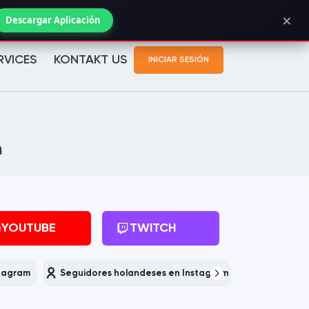
×
Bestellstatus prüfen
Descargar Aplicación
RVICES
KONTAKT US
INICIAR SESIÓN
m
YOUTUBE
TWITCH
stagram
Seguidores holandeses en Instagram
Turco 