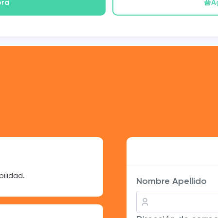
ora
A
Sofía Ramírez
bilidad.
Mis publicaciones tienen má
Nombre Apellido