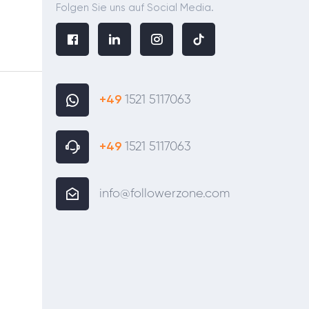
Folgen Sie uns auf Social Media.
+49
1521 5117063
+49
1521 5117063
info@followerzone.com