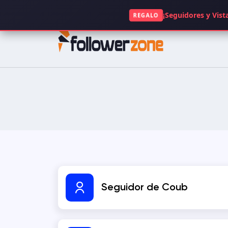
+49 1521 5117063
¡Seguidores y Vista
REGALO
INSTAGRAM
TIKTOK
FACEBOOK
SPOTIFY
KICK
TWITCH
GOOGLE
APP STORE
Seguidor de Coub
CLUBHOUSE
OPENSEA
DAILYMOTION
QUORA