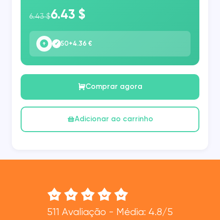
6.43 $
6.43 $
50
+4.36 €
✓
Comprar agora
Adicionar ao carrinho
511 Avaliação - Média: 4.8/5