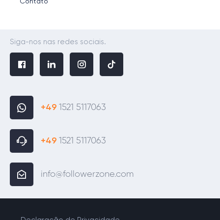
Contato
Siga-nos nas redes sociais.
+49
1521 5117063
+49
1521 5117063
info@followerzone.com