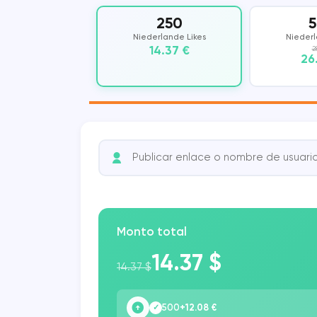
250
Vkontakte
COUB
Niederlande Likes
Niederl
14.37 €
2
26
KWAI
SHAZAM
Monto total
14.37 $
14.37 $
500
+12.08 €
✓