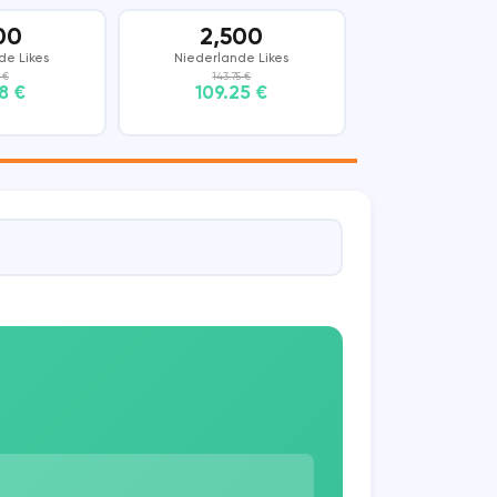
00
2,500
de Likes
Niederlande Likes
 €
143.75 €
8 €
109.25 €