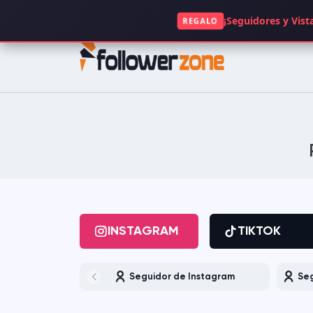
+49 1521 5117063
¡Seguidores y Vista
REGALO
INSTAGRAM
TIKTOK
FACEBOOK
SPOTIFY
KICK
TWITCH
GOOGLE
APP STORE
INSTAGRAM
TIKTOK
CLUBHOUSE
OPENSEA
Seguidor de Instagram
Seg
DAILYMOTION
QUORA