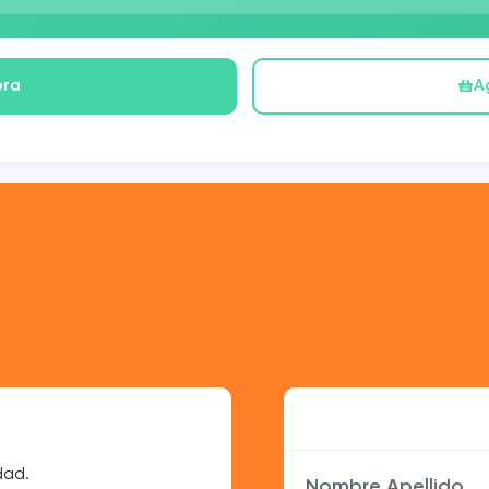
ora
A
Laura Sánchez
dad.
Los likes aumentaron mi int
Nombre Apellido