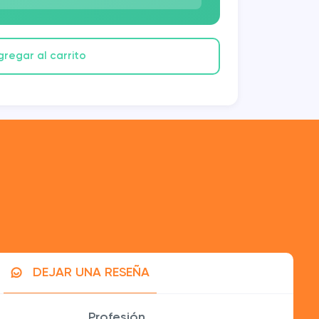
gregar al carrito
DEJAR UNA RESEÑA
eracción en Instagram. ¡Maravilloso!
Profesión