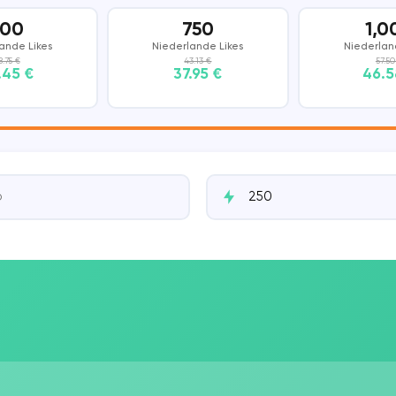
500
750
1,0
DISCORD
SNAPCHAT
ande Likes
Niederlande Likes
Niederlan
8.75 €
43.13 €
57.50
.45 €
37.95 €
46.5
THREADS