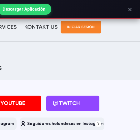
×
Bestellstatus prüfen
Descargar Aplicación
RVICES
KONTAKT US
INICIAR SESIÓN
s
YOUTUBE
TWITCH
stagram
Seguidores holandeses en Instagram
Turco 