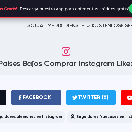
s Gratis!
¡Descarga nuestra app para obtener tus créditos gratis!
SOCIAL MEDIA DIENSTE
KOSTENLOSE SE
TWITTER (X)
YOUTUBE
Países Bajos Comprar Instagram Like
TELEGRAM
LINKEDIN
TROVO
TUMBLR
PINTEREST
LIKEE
FACEBOOK
TWITTER (X)
VIMEO
REDDIT
uidores alemanes en Instagram
Seguidores franceses en In
REVERBNATION
MIXCLOUD