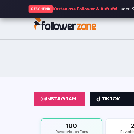
+49 1521 5117063
Kostenlose Follower & Aufrufe!
Laden Si
GESCHENK
INSTAGRAM
TIKTOK
FACEBOOK
SPOTIFY
KICK
TWITCH
GOOGLE
APP STORE
INSTAGRAM
TIKTOK
CLUBHOUSE
OPENSEA
100
DAILYMOTION
QUORA
ReverbNation Fans
ReverbN