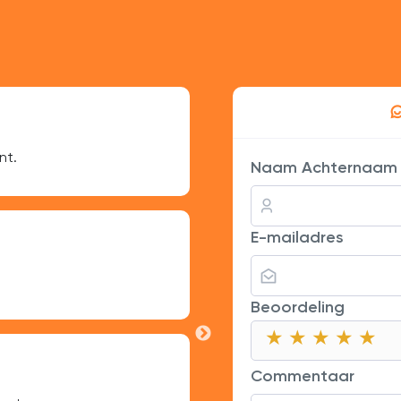
Daan de Jong
nt.
Snel en betrouwbaar, mijn V
Naam Achternaam
Mila Bos
E-mailadres
Goede resultaten, maar iet
Beoordeling
★
★
★
★
★
★
★
★
★
★
★
★
★
★
★
Lars Visser
Commentaar