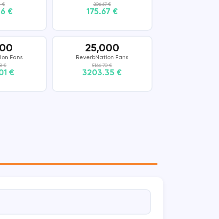
1 €
206.67 €
86 €
175.67 €
000
25,000
ion Fans
ReverbNation Fans
8 €
5166.70 €
01 €
3203.35 €