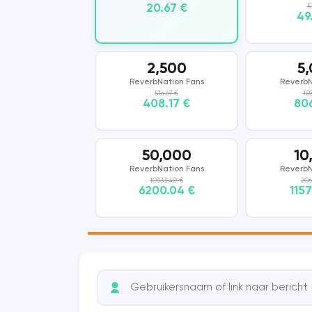
20.67 €
5
49
Vkontakte
COUB
KWAI
SHAZAM
2,500
5
ReverbNation Fans
ReverbN
516.67 €
10
408.17 €
806
50,000
10
ReverbNation Fans
ReverbN
10333.40 €
206
6200.04 €
1157