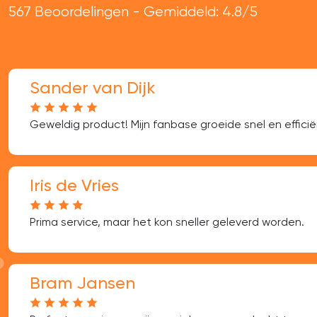
567 Beoordelingen - Gemiddeld: 4.8/5
Sander van Dijk
Geweldig product! Mijn fanbase groeide snel en efficië
Iris de Vries
Prima service, maar het kon sneller geleverd worden.
Bram Jansen