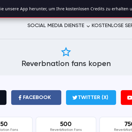
e unsere App herunter, um Ihre kostenlosen Credits zu erhalten u
SOCIAL MEDIA DIENSTE
KOSTENLOSE SE
TWITTER (X)
YOUTUBE
Reverbnation fans kopen
TELEGRAM
LINKEDIN
TROVO
TUMBLR
PINTEREST
LIKEE
FACEBOOK
TWITTER (X)
VIMEO
REDDIT
250
500
75
REVERBNATION
MIXCLOUD
ation Fans
ReverbNation Fans
ReverbNat