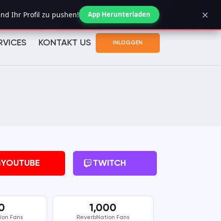
×
Bestelstatus controleren
nd Ihr Profil zu pushen!
App Herunterladen
RVICES
KONTAKT US
INLOGGEN
YOUTUBE
TWITCH
0
1,000
ion Fans
ReverbNation Fans