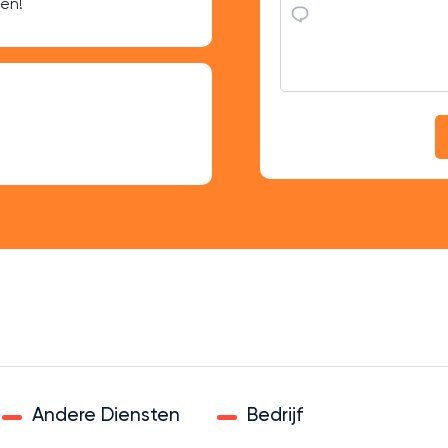
en!
Uitstekende service, mijn m
Emma van den Be
Mijn fanbase is gegroeid, e
Andere Diensten
Bedrijf