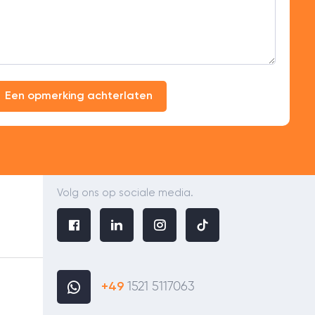
uziek bereikt meer mensen!
rg
Een opmerking achterlaten
cht een aanrader!
Volg ons op sociale media.
+49
1521 5117063