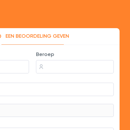
EEN BEOORDELING GEVEN
olgers groeiden aanzienlijk.
Beroep
s duurder dan verwacht.