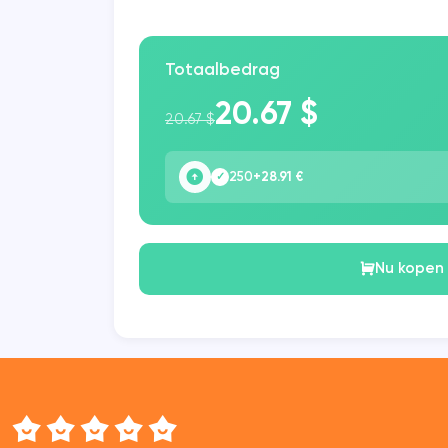
Totaalbedrag
20.67 $
20.67 $
250
+28.91 €
✓
Nu kopen