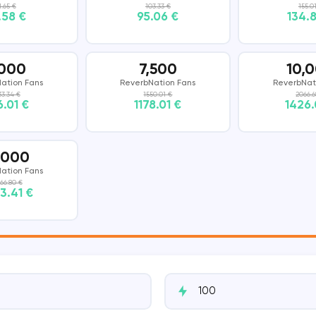
1.65 €
103.33 €
155.0
.58 €
95.06 €
134.
DISCORD
SNAPCHAT
THREADS
,000
7,500
10,
ation Fans
ReverbNation Fans
ReverbNat
33.34 €
1550.01 €
2066.6
.01 €
1178.01 €
1426.
,000
ation Fans
66.80 €
3.41 €