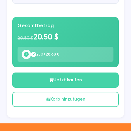
Gesamtbetrag
20.50 $
20.50 $
250
+28.68 €
✓
Jetzt kaufen
Korb hinzufügen