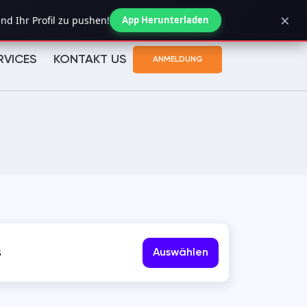
×
Bestellstatus prüfen
nd Ihr Profil zu pushen!
App Herunterladen
RVICES
KONTAKT US
ANMELDUNG
s
Auswählen