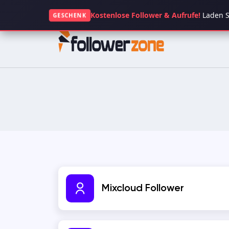
+49 1521 5117063
Kostenlose Follower & Aufrufe!
Laden Si
GESCHENK
INSTAGRAM
TIKTOK
FACEBOOK
SPOTIFY
KICK
TWITCH
GOOGLE
APP STORE
Mixcloud Follower
CLUBHOUSE
OPENSEA
DAILYMOTION
QUORA