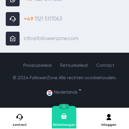
+49
1521 5117063
info@followerzone.com
Privacybeleid
Retourbeleid
Contact
© 2024 FollowerZone Alle rechten voorbehouden.
Nederlands
0
contact
Winkelwagen
Inloggen