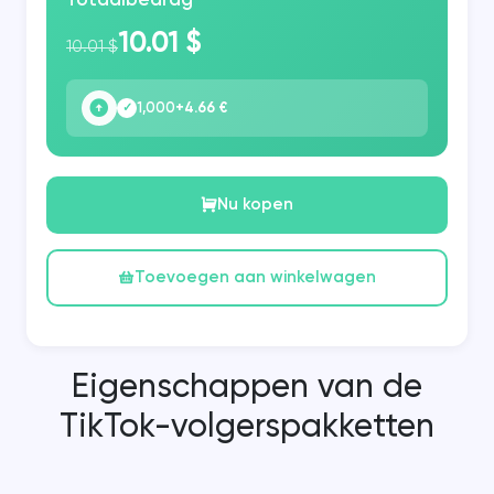
Totaalbedrag
10.01 $
10.01 $
1,000
+4.66 €
✓
Nu kopen
Toevoegen aan winkelwagen
Eigenschappen van de
TikTok-volgerspakketten