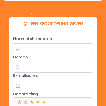
EEN BEOORDELING GEVEN
Naam Achternaam
Beroep
E-mailadres
Beoordeling
★
★
★
★
★
★
★
★
★
★
★
★
★
★
★