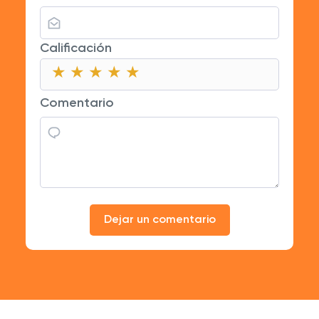
Calificación
★
★
★
★
★
★
★
★
★
★
★
★
★
★
★
Comentario
Dejar un comentario