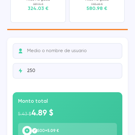
589.15 €
1185.68 €
324.03 €
580.98 €
Monto total
4.89 $
5.43 $
500
+5.09 €
✓