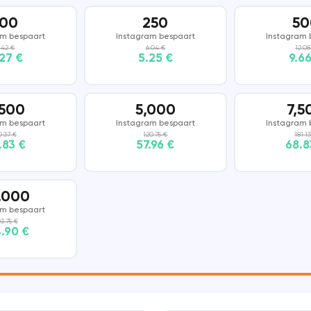
100
250
50
DISCORD
SNAPCHAT
am bespaart
Instagram bespaart
Instagram 
.42 €
6.04 €
12.08
27 €
5.25 €
9.6
THREADS
,500
5,000
7,5
am bespaart
Instagram bespaart
Instagram 
0.37 €
120.75 €
181.1
.83 €
57.96 €
68.8
,000
am bespaart
3.75 €
.90 €