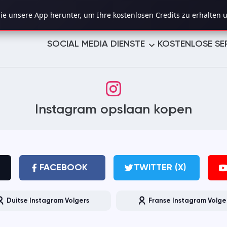
e unsere App herunter, um Ihre kostenlosen Credits zu erhalten u
SOCIAL MEDIA DIENSTE
KOSTENLOSE SE
TWITTER (X)
YOUTUBE
Instagram opslaan kopen
TELEGRAM
LINKEDIN
TROVO
TUMBLR
PINTEREST
LIKEE
FACEBOOK
TWITTER (X)
VIMEO
REDDIT
Duitse Instagram Volgers
Franse Instagram Volge
REVERBNATION
MIXCLOUD