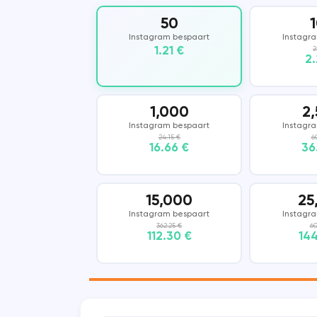
50
Vkontakte
COUB
Instagram bespaart
Instagr
1.21 €
2
2.
KWAI
SHAZAM
1,000
2
Instagram bespaart
Instagr
24.15 €
6
16.66 €
36
15,000
25
Instagram bespaart
Instagr
362.25 €
60
112.30 €
144