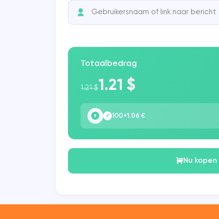
Totaalbedrag
1.21 $
1.21 $
100
+1.06 €
✓
Nu kopen