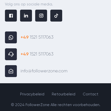
Volg ons op sociale media.
+49
1521 5117063
+49
1521 5117063
info@followerzone.com
Privacybeleid
Retourbeleid
Contact
© 2024 FollowerZone Alle rechten voorbehouden.