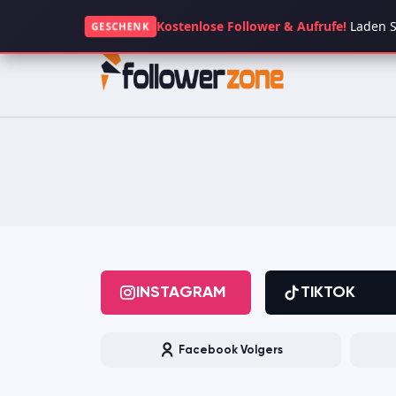
+49 1521 5117063
Kostenlose Follower & Aufrufe!
Laden Si
GESCHENK
INSTAGRAM
TIKTOK
FACEBOOK
SPOTIFY
KICK
TWITCH
GOOGLE
APP STORE
INSTAGRAM
TIKTOK
CLUBHOUSE
OPENSEA
Facebook Volgers
DAILYMOTION
QUORA