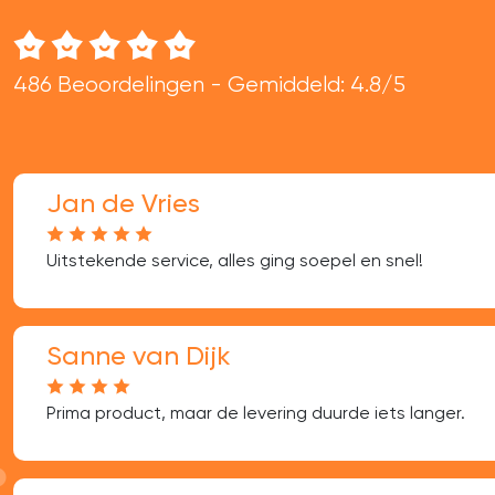
486 Beoordelingen - Gemiddeld: 4.8/5
Jan de Vries
Uitstekende service, alles ging soepel en snel!
Sanne van Dijk
Prima product, maar de levering duurde iets langer.