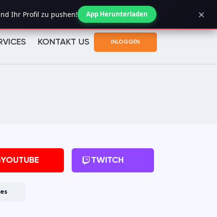
×
Bestelstatus controleren
nd Ihr Profil zu pushen!
App Herunterladen
RVICES
KONTAKT US
INLOGGEN
YOUTUBE
TWITCH
kes