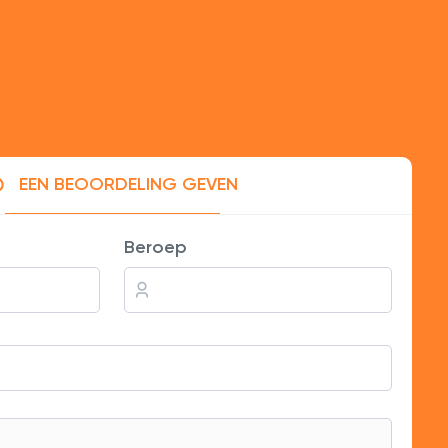
EEN BEOORDELING GEVEN
t mijn bereik enorm vergroot.
Beroep
s is aan de hoge kant.