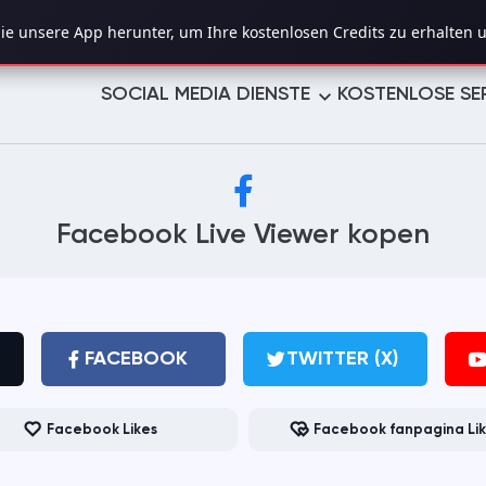
e unsere App herunter, um Ihre kostenlosen Credits zu erhalten u
SOCIAL MEDIA DIENSTE
KOSTENLOSE SE
TWITTER (X)
YOUTUBE
Facebook Live Viewer kopen
TELEGRAM
LINKEDIN
TROVO
TUMBLR
PINTEREST
LIKEE
FACEBOOK
TWITTER (X)
VIMEO
REDDIT
Facebook Likes
Facebook fanpagina Li
REVERBNATION
MIXCLOUD