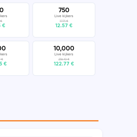
0
750
jkers
Live kijkers
 €
17.71 €
5 €
12.57 €
00
10,000
jkers
Live kijkers
7 €
236.10 €
5 €
122.77 €