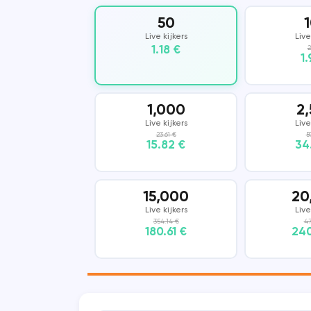
50
Vkontakte
COUB
Live kijkers
Live
1.18 €
2
1
KWAI
SHAZAM
1,000
2
Live kijkers
Live
23.61 €
5
15.82 €
34
15,000
20
Live kijkers
Live
354.14 €
47
180.61 €
240