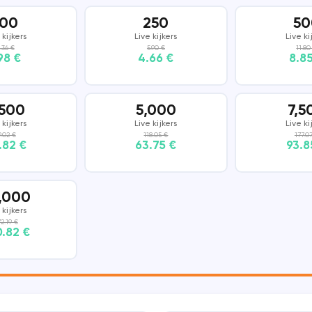
100
250
50
DISCORD
SNAPCHAT
 kijkers
Live kijkers
Live ki
.36 €
5.90 €
11.80
.98 €
4.66 €
8.8
THREADS
,500
5,000
7,5
 kijkers
Live kijkers
Live ki
9.02 €
118.05 €
177.0
.82 €
63.75 €
93.8
,000
 kijkers
2.19 €
.82 €