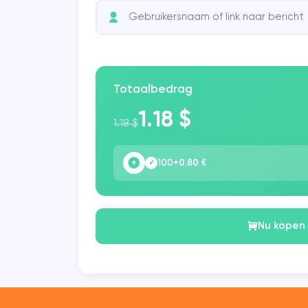
Totaalbedrag
1.18 $
1.18 $
100
+0.80 €
✓
Nu kopen