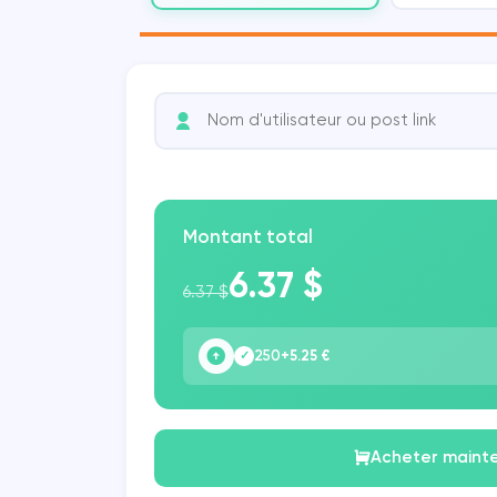
Vkontakte
COUB
KWAI
SHAZAM
Montant total
6.37 $
6.37 $
250
+5.25 €
✓
Acheter maint