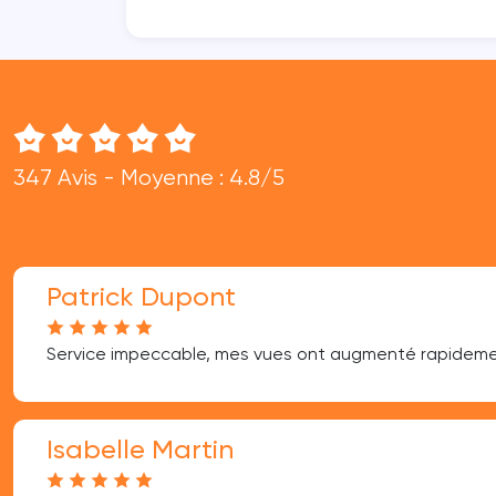
347 Avis - Moyenne : 4.8/5
Patrick Dupont
Service impeccable, mes vues ont augmenté rapideme
Isabelle Martin