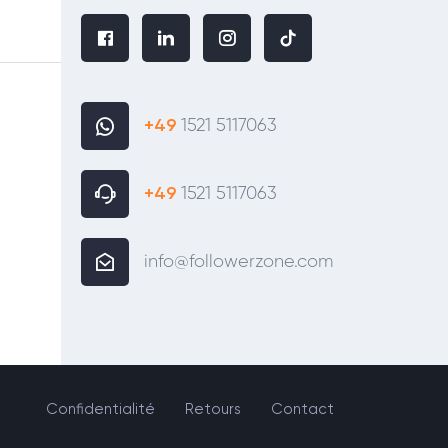
+49
1521 5117063
+49
1521 5117063
info@followerzone.com
Confidentialité
Retours
Contact