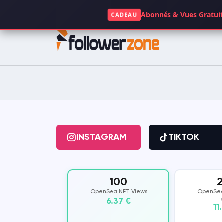
+49 1521 5117063
Abonnés & Vues Gratuit
CADEAU
INSTAGRAM
TIKTOK
FACEBOOK
SPOTIFY
KICK
TWITCH
INSTAGRAM
TIKTOK
GOOGLE
APP STORE
100
CLUBHOUSE
OPENSEA
OpenSea NFT Views
OpenSea
6.37 €
1
11
DAILYMOTION
QUORA