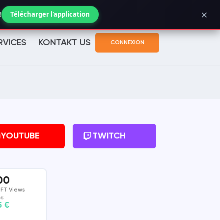
×
Suivi de commande
!
Télécharger l'application
RVICES
KONTAKT US
CONNEXION
YOUTUBE
TWITCH
00
FT Views
 €
5 €