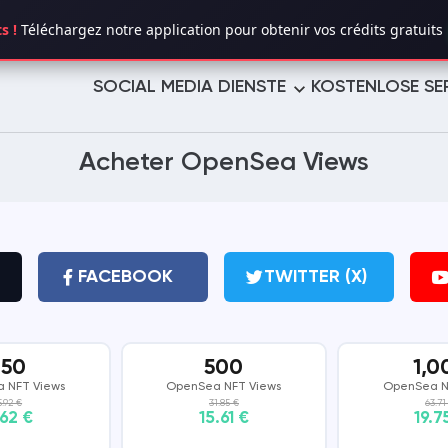
s !
Téléchargez notre application pour obtenir vos crédits gratuits 
SOCIAL MEDIA DIENSTE
KOSTENLOSE SE
TWITTER (X)
YOUTUBE
Acheter OpenSea Views
TELEGRAM
LINKEDIN
TROVO
TUMBLR
FACEBOOK
TWITTER (X)
PINTEREST
LIKEE
250
500
1,0
VIMEO
REDDIT
 NFT Views
OpenSea NFT Views
OpenSea N
5.92 €
31.85 €
63.71
.62 €
15.61 €
19.7
REVERBNATION
MIXCLOUD