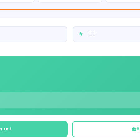
DISCORD
SNAPCHAT
THREADS
enant
A