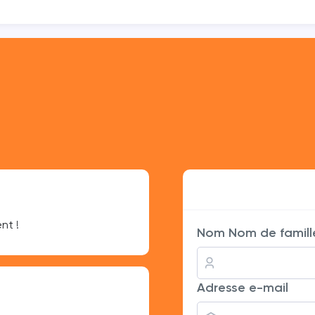
Lucas Lefevre
nt !
Service rapide et efficace
Nom Nom de famill
Chloé Moreau
Adresse e-mail