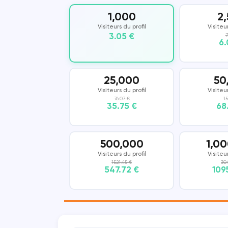
1,000
2
Vkontakte
COUB
Visiteurs du profil
Visiteu
3.05 €
7
6.
KWAI
SHAZAM
25,000
50
Visiteurs du profil
Visiteu
76.07 €
15
35.75 €
68
500,000
1,0
Visiteurs du profil
Visiteu
1521.45 €
30
547.72 €
109