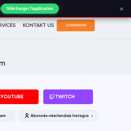
×
Suivi de commande
!
Télécharger l'application
RVICES
KONTAKT US
CONNEXION
am
YOUTUBE
TWITCH
ram
Abonnés néerlandais Instagram
Abonn