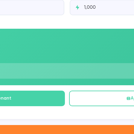
enant
A