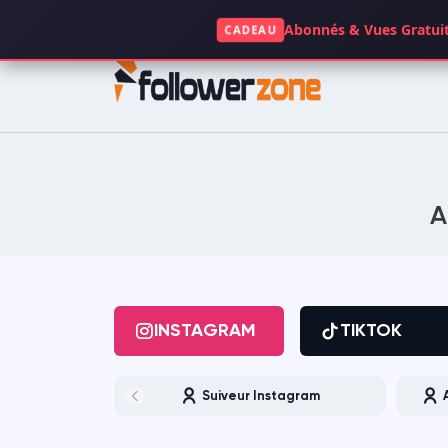
+49 1521 5117063
Abonnés & Vues Gratuit
CADEAU
INSTAGRAM
TIKTOK
FACEBOOK
SPOTIFY
A
KICK
TWITCH
GOOGLE
APP STORE
INSTAGRAM
TIKTOK
CLUBHOUSE
OPENSEA
Suiveur Instagram
DAILYMOTION
QUORA