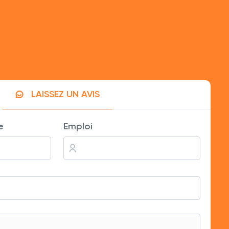
LAISSEZ UN AVIS
dire. Mes visites ont doublé!
e
Emploi
 quelques visiteurs non désirés.