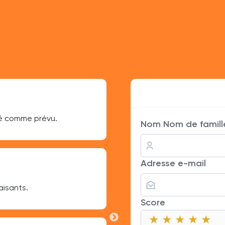
Sophie Durand
té comme prévu.
Simple et efficace, rien à re
Nom Nom de famill
Lucas Petit
Adresse e-mail
aisants.
Ça marche bien, mais j'ai eu
Score
★
★
★
★
★
★
★
★
★
★
★
★
★
★
★