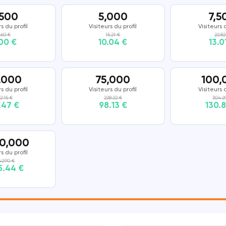
,500
5,000
7,5
DISCORD
SNAPCHAT
rs du profil
Visiteurs du profil
Visiteurs d
.60 €
15.21 €
22.82
00 €
10.04 €
13.0
THREADS
,000
75,000
100,
rs du profil
Visiteurs du profil
Visiteurs d
2.15 €
228.22 €
304.2
.47 €
98.13 €
130.
00,000
rs du profil
42.90 €
5.44 €