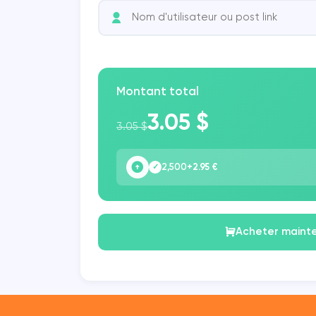
Montant total
3.05 $
3.05 $
2,500
+2.95 €
✓
Acheter maint