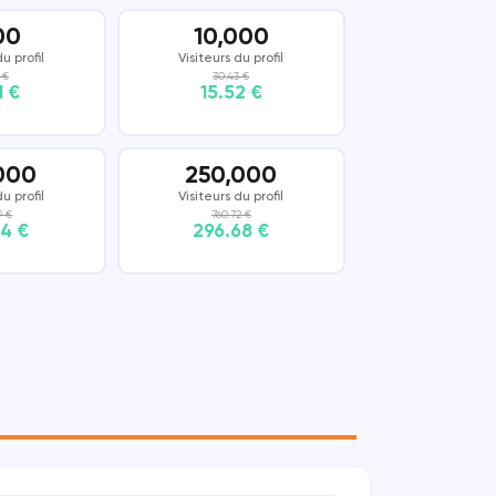
00
10,000
u profil
Visiteurs du profil
 €
30.43 €
1 €
15.52 €
000
250,000
u profil
Visiteurs du profil
9 €
760.72 €
84 €
296.68 €