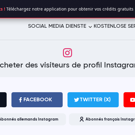
s !
Téléchargez notre application pour obtenir vos crédits gratuits 
SOCIAL MEDIA DIENSTE
KOSTENLOSE SE
TWITTER (X)
YOUTUBE
cheter des visiteurs de profil Instagr
TELEGRAM
LINKEDIN
TROVO
TUMBLR
PINTEREST
LIKEE
FACEBOOK
TWITTER (X)
VIMEO
REDDIT
Abonnés allemands Instagram
Abonnés français Instag
REVERBNATION
MIXCLOUD