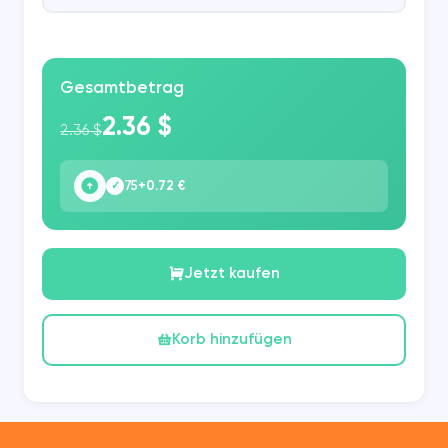
Gesamtbetrag
2.36 $
2.36 $
75
+0.72 €
✓
Jetzt kaufen
Korb hinzufügen