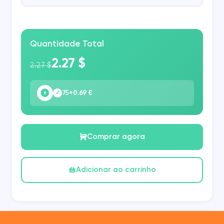
Quantidade Total
2.27 $
2.27 $
75
+0.69 €
✓
Comprar agora
Adicionar ao carrinho