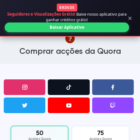
BRINDE
Seguidores e Visualizações Grátis!
Baixe nosso aplicativo para
×
ganhar créditos grátis!
Baixar Aplicativo
Comprar acções da Quora
50
75
Acções Quora
Acções Quora