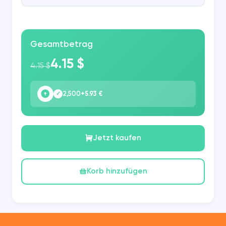
Gesamtbetrag
4.15 $
4.15 $
2,500
+5.93 €
✓
Jetzt kaufen
Korb hinzufügen