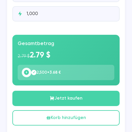
Gesamtbetrag
2.79 $
2.79 $
2,500
+3.68 €
✓
Jetzt kaufen
Korb hinzufügen