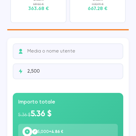
559.50 €
1130.99 €
363.68 €
667.28 €
Importo totale
5.36 $
5.36 $
5,000
+4.86 €
✓