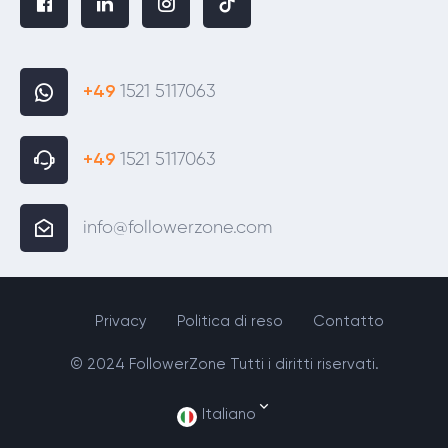
+49
1521 5117063
+49
1521 5117063
info@followerzone.com
Privacy
Politica di reso
Contatto
© 2024 FollowerZone Tutti i diritti riservati.
Italiano