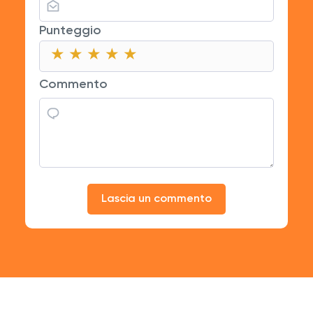
Punteggio
★
★
★
★
★
★
★
★
★
★
★
★
★
★
★
Commento
Lascia un commento