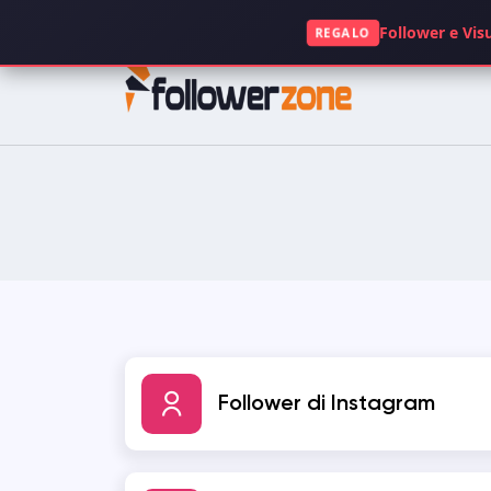
+49 1521 5117063
Follower e Visu
REGALO
INSTAGRAM
TIKTOK
FACEBOOK
SPOTIFY
KICK
TWITCH
GOOGLE
APP STORE
Follower di Instagram
CLUBHOUSE
OPENSEA
DAILYMOTION
QUORA