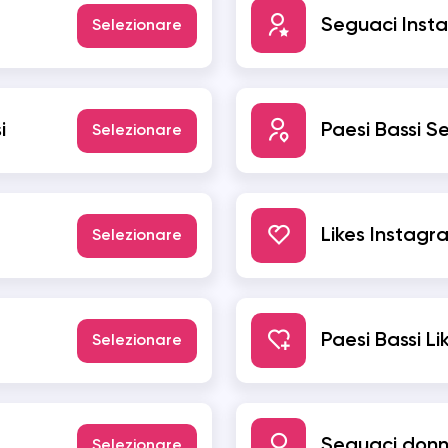
Seguaci Inst
Selezionare
DISCORD
SNAPCHAT
THREADS
i
Paesi Bassi S
Selezionare
Likes Instagr
Selezionare
Paesi Bassi L
Selezionare
Seguaci donn
Selezionare