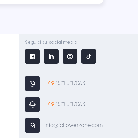
Seguici sui social media.
+49
1521 5117063
+49
1521 5117063
info@followerzone.com