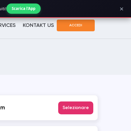
×
Verifica stato ordine
iti!
Scarica l'App
RVICES
KONTAKT US
ACCEDI
am
Selezionare