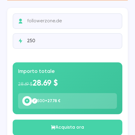
Importo totale
28.69 $
28.69 $
500
+27.78 €
✓
Acquista ora