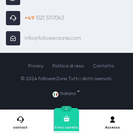
+49
1521 5117063
info@followerzone.com
Privacy
Politica di reso
Contatto
© 2024 FollowerZone Tutti i diritti riservati.
Italiano
0
contact
Il mio carrello
Accesso