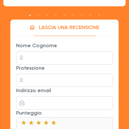
LASCIA UNA RECENSIONE
Nome Cognome
Professione
Indirizzo email
Punteggio
★
★
★
★
★
★
★
★
★
★
★
★
★
★
★