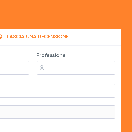
LASCIA UNA RECENSIONE
ntiche e ben scritte.
Professione
zzo è un po' alto.