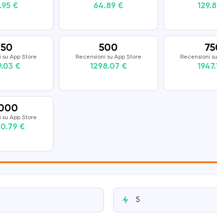
.95 €
64.89 €
129.
DISCORD
SNAPCHAT
THREADS
250
500
75
 su App Store
Recensioni su App Store
Recensioni s
.03 €
1298.07 €
1947.
,000
 su App Store
0.79 €