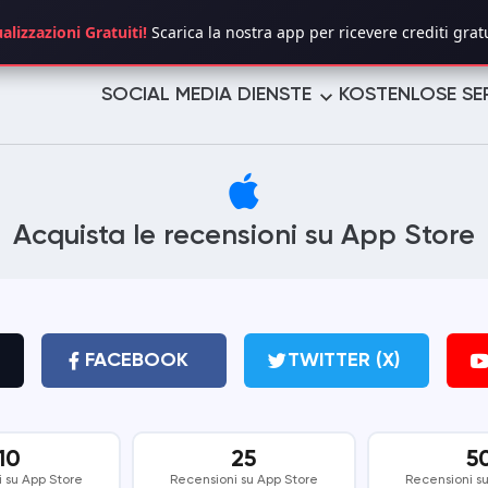
alizzazioni Gratuiti!
Scarica la nostra app per ricevere crediti gratu
SOCIAL MEDIA DIENSTE
KOSTENLOSE SE
TWITTER (X)
YOUTUBE
Acquista le recensioni su App Store
TELEGRAM
LINKEDIN
TROVO
TUMBLR
PINTEREST
LIKEE
FACEBOOK
TWITTER (X)
VIMEO
REDDIT
10
25
5
REVERBNATION
MIXCLOUD
 su App Store
Recensioni su App Store
Recensioni s