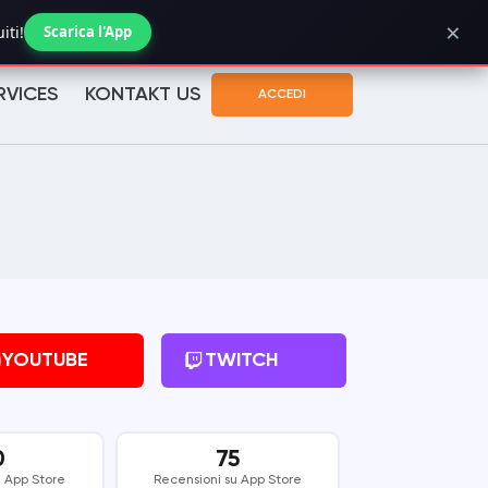
×
Verifica stato ordine
iti!
Scarica l'App
RVICES
KONTAKT US
ACCEDI
YOUTUBE
TWITCH
0
75
u App Store
Recensioni su App Store