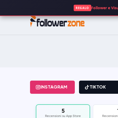
+49 1521 5117063
Follower e Visu
REGALO
INSTAGRAM
TIKTOK
FACEBOOK
SPOTIFY
KICK
TWITCH
GOOGLE
APP STORE
INSTAGRAM
TIKTOK
CLUBHOUSE
OPENSEA
5
DAILYMOTION
QUORA
Recensioni su App Store
Recensioni