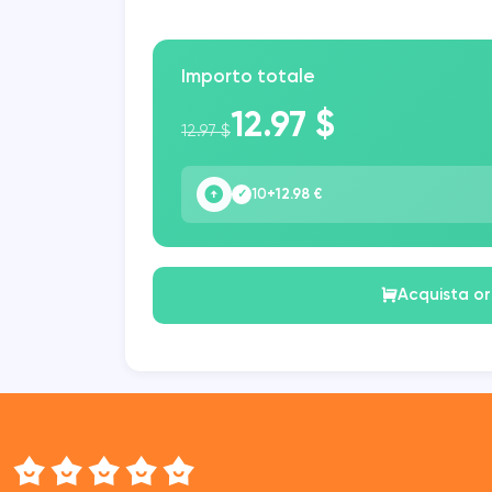
Importo totale
12.97 $
12.97 $
10
+12.98 €
✓
Acquista o