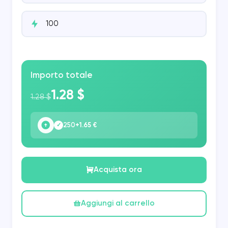
Importo totale
1.28 $
1.28 $
250
+1.65 €
✓
Acquista ora
Aggiungi al carrello