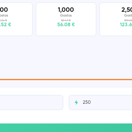
500
1,000
2,5
DISCORD
SNAPCHAT
ostos
Gostos
Gost
1.24 €
82.47 €
206.0
.52 €
56.08 €
123.
THREADS