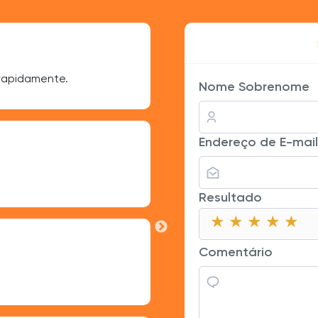
Rui Rocha
 rapidamente.
Ótima maneira de impulsionar
Nome Sobrenome
Inês Almeida
Endereço de E-mail
Os likes realmente ajudaram
Resultado
★
★
★
★
★
★
★
★
★
★
★
★
★
★
★
Tiago Fernandes
Comentário
Bom produto, mas o preço p