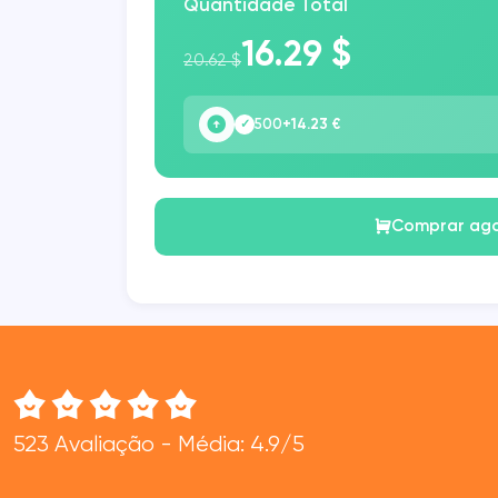
Quantidade Total
16.29 $
20.62 $
500
+14.23 €
✓
Comprar ag
523 Avaliação - Média: 4.9/5