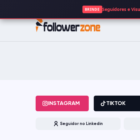
+49 1521 5117063
Seguidores e Visu
BRINDE
INSTAGRAM
TIKTOK
FACEBOOK
SPOTIFY
KICK
TWITCH
GOOGLE
APP STORE
INSTAGRAM
TIKTOK
CLUBHOUSE
OPENSEA
Seguidor no Linkedin
DAILYMOTION
QUORA