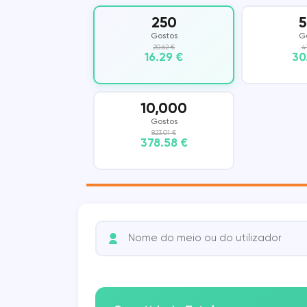
250
Vkontakte
COUB
Gostos
G
20.62 €
4
16.29 €
30
KWAI
SHAZAM
10,000
Gostos
823.01 €
378.58 €