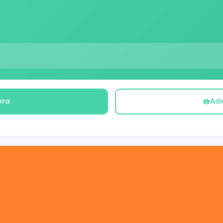
ora
Adi