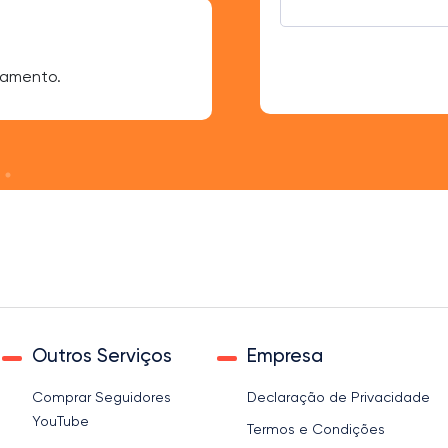
Sara Lopes
jamento.
Adorei! Meu networking cre
Outros Serviços
Empresa
Comprar Seguidores
Declaração de Privacidade
YouTube
Termos e Condições