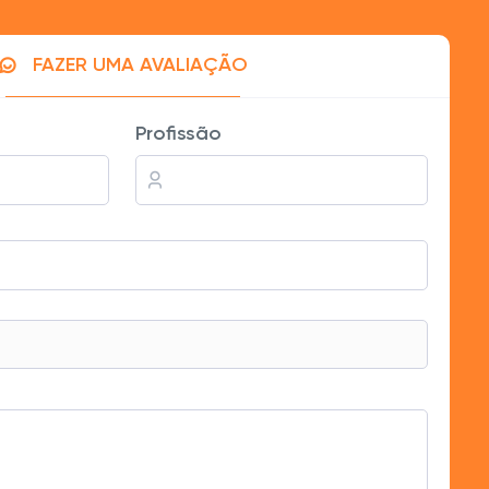
FAZER UMA AVALIAÇÃO
 seu perfil no LinkedIn.
Profissão
 a destacar meu perfil.
oderia ser mais acessível.