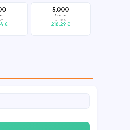
00
5,000
os
Gostos
6 €
411.86 €
64 €
218.29 €