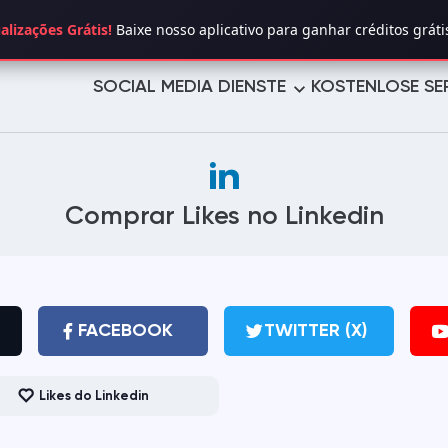
alizações Grátis!
Baixe nosso aplicativo para ganhar créditos gráti
SOCIAL MEDIA DIENSTE
KOSTENLOSE SE
TWITTER (X)
YOUTUBE
Comprar Likes no Linkedin
TELEGRAM
LINKEDIN
TROVO
TUMBLR
PINTEREST
LIKEE
FACEBOOK
TWITTER (X)
VIMEO
REDDIT
Likes do Linkedin
REVERBNATION
MIXCLOUD